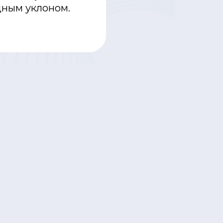
ным уклоном.
ным уклоном.