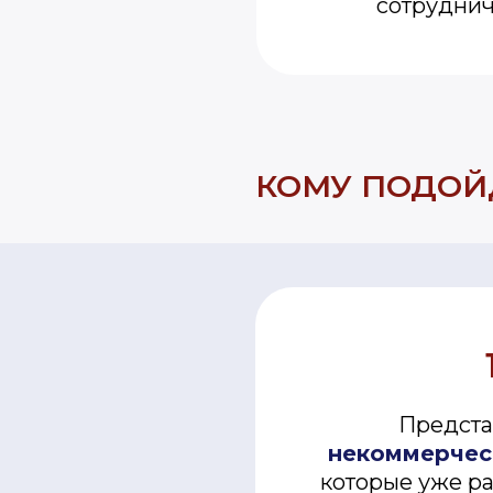
сотруднич
КОМУ ПОДОЙ
Предста
Предста
некоммерчес
некоммерчес
которые уже ра
которые уже ра