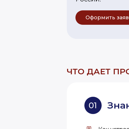
Оформить заяв
ЧТО ДАЕТ П
Зна
01