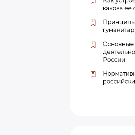
Как устро
какова её
Принципы
гуманитар
Основные 
деятельно
России
Нормативн
российск