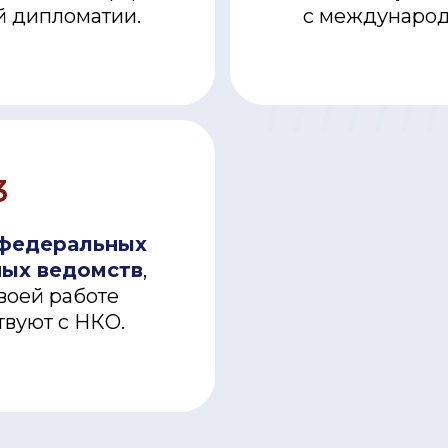
 дипломатии.
 дипломатии.
с международ
с международ
3
3
федеральных
федеральных
ных ведомств
ных ведомств
,
,
воей работе
воей работе
вуют с НКО.
вуют с НКО.