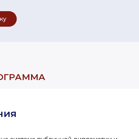
ку
РОГРАММА
ния