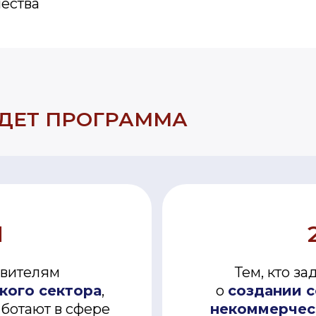
ества
ДЕТ ПРОГРАММА
1
1
вителям
вителям
Тем, кто з
Тем, кто з
кого сектора
кого сектора
,
,
о
о
создании 
создании 
ботают в сфере
ботают в сфере
некоммерчес
некоммерчес