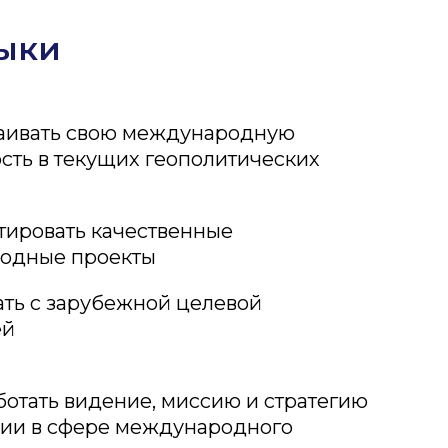
ыки
раивать свою международную
сть в текущих геополитических
тировать качественные
одные проекты
ать с зарубежной целевой
ей
ботать видение, миссию и стратегию
ии в сфере международного