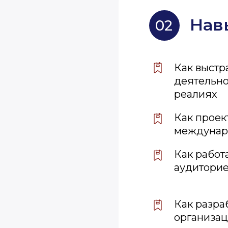
Нав
02
Как выст
деятельно
реалиях
Как проек
междунар
Как работ
аудитори
Как разра
организац